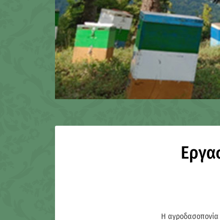
[smartslider3 slider="2"]
Εργα
Η αγροδασοπονία 