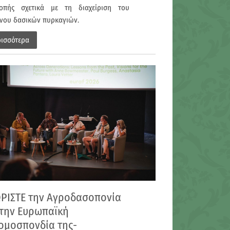
ροπής σχετικά με τη διαχείριση του
νου δασικών πυρκαγιών.
ρισσότερα
ΡΙΣΤΕ την Αγροδασοπονία
 την Ευρωπαϊκή
ομοσπονδία της-