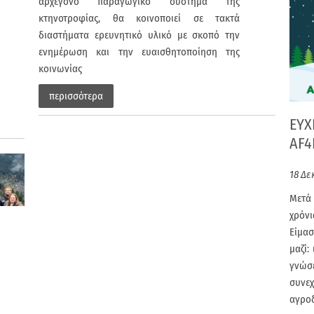
αρχέγονο παραγωγικό σύστημα της
κτηνοτροφίας, θα κοινοποιεί σε τακτά
διαστήματα ερευνητικό υλικό με σκοπό την
ενημέρωση και την ευαισθητοποίηση της
κοινωνίας
περισσότερα
ΕΥΧ
AF4
18 Δε
Μετά
χρόν
Είμα
μαζί:
γνώσ
συνε
αγροδ