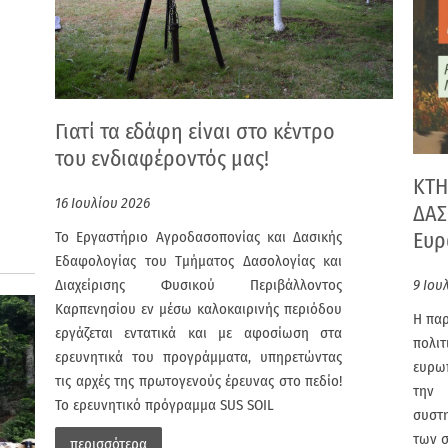
Γιατί τα εδάφη είναι στο κέντρο
του ενδιαφέροντός μας!
ΚΤΗ
16 Ιουλίου 2026
ΔΑΣ
Ευ
Το Εργαστήριο Αγροδασοπονίας και Δασικής
Εδαφολογίας του Τμήματος Δασολογίας και
9 Ιου
Διαχείρισης Φυσικού Περιβάλλοντος
Καρπενησίου εν μέσω καλοκαιρινής περιόδου
Η παρ
εργάζεται εντατικά και με αφοσίωση στα
πολι
ερευνητικά του προγράμματα, υπηρετώντας
ευρω
τις αρχές της πρωτογενούς έρευνας στο πεδίο!
την
Το ερευνητικό πρόγραμμα SUS SOIL
συστ
των 
περισσότερα