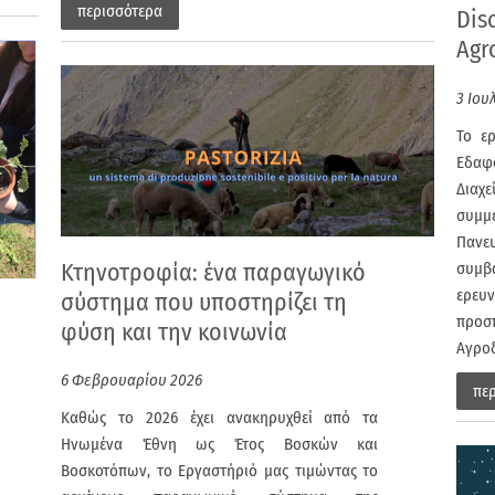
περισσότερα
Dis
Agr
3 Ιου
Το ε
Εδαφ
Διαχ
συμμ
Παν
Κτηνοτροφία: ένα παραγωγικό
συμ
ερευ
σύστημα που υποστηρίζει τη
προσπ
φύση και την κοινωνία
Αγρο
6 Φεβρουαρίου 2026
πε
Καθώς το 2026 έχει ανακηρυχθεί από τα
Ηνωμένα Έθνη ως Έτος Βοσκών και
Βοσκοτόπων, το Εργαστήριό μας τιμώντας το