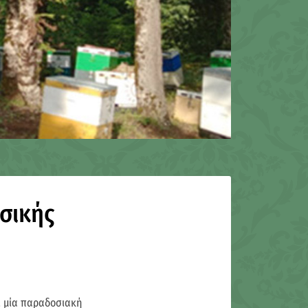
σικής
ι μία παραδοσιακή