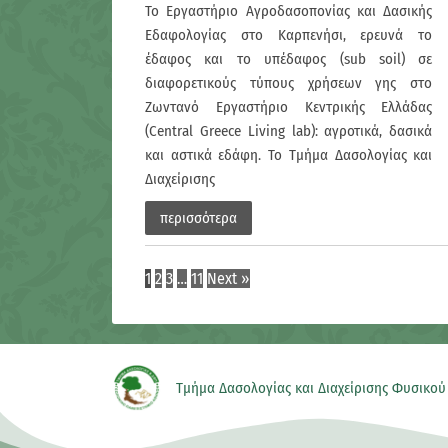
To Εργαστήριο Αγροδασοπονίας και Δασικής
Εδαφολογίας στο Καρπενήσι, ερευνά το
έδαφος και το υπέδαφος (sub soil) σε
διαφορετικούς τύπους χρήσεων γης στο
Ζωντανό Εργαστήριο Kεντρικής Ελλάδας
(Central Greece Living lab): αγροτικά, δασικά
και αστικά εδάφη. Το Τμήμα Δασολογίας και
Διαχείρισης
περισσότερα
1
2
3
…
11
Next »
Τμήμα Δασολογίας και Διαχείρισης Φυσικού