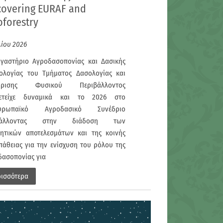
covering EURAF and
oforestry
λίου 2026
ργαστήριο Αγροδασοπονίας και Δασικής
ολογίας του Τμήματος Δασολογίας και
είρισης Φυσικού Περιβάλλοντος
ετείχε δυναμικά και το 2026 στο
ευρωπαϊκό Αγροδασικό Συνέδριο
βάλλοντας στην διάδοση των
νητικών αποτελεσμάτων και της κοινής
άθειας για την ενίσχυση του ρόλου της
δασοπονίας για
ρισσότερα