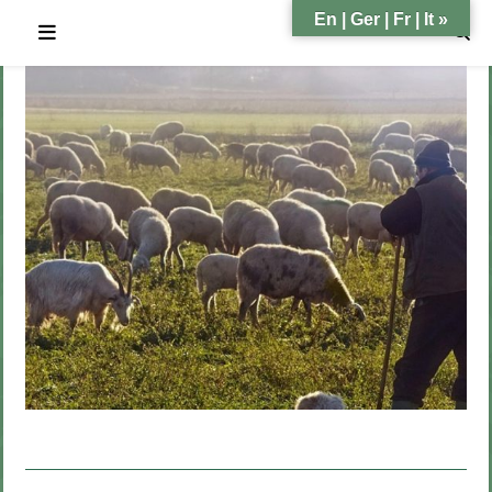
En | Ger | Fr | It »