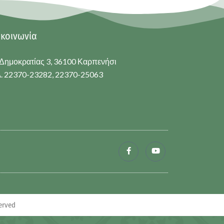
ικοινωνία
Δημοκρατίας 3, 36100 Καρπενήσι
. 22370-23282, 22370-25063
erved