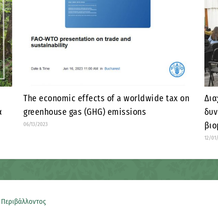
The economic effects of a worldwide tax on
Δια
α
greenhouse gas (GHG) emissions
δυν
βιο
06/13/2023
12/01
 Περιβάλλοντος