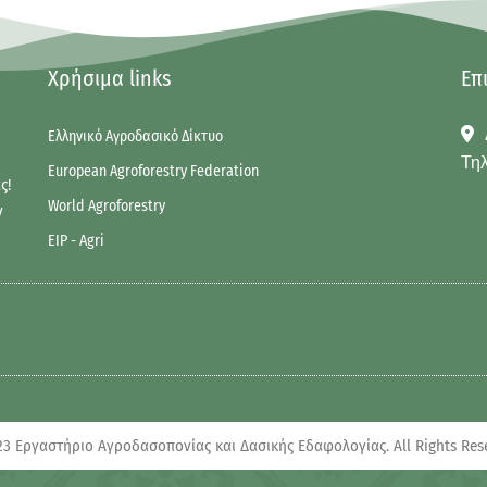
Χρήσιμα links
Επ
Ελληνικό Αγροδασικό Δίκτυο
Τηλ
European Agroforestry Federation
ς!
World Agroforestry
ν
EIP - Agri
3 Εργαστήριο Αγροδασοπονίας και Δασικής Εδαφολογίας. All Rights Res